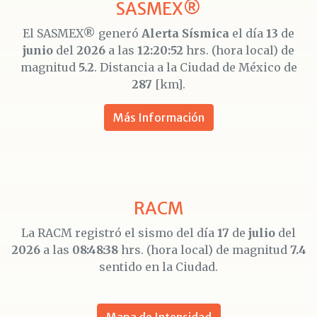
SASMEX®
El SASMEX® generó
Alerta Sísmica
el día
13
de
junio
del
2026
a las
12:20:52
hrs. (hora local) de
magnitud
5.2
. Distancia a la Ciudad de México de
287
[km].
Más Información
RACM
La RACM registró el sismo del día
17
de
julio
del
2026
a las
08:48:38
hrs. (hora local) de magnitud
7.4
sentido en la Ciudad.
Mapa de Intensidad